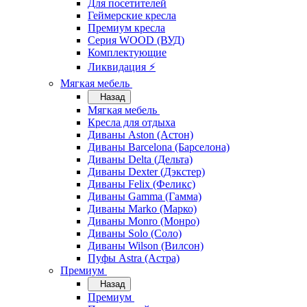
Для посетителей
Геймерские кресла
Премиум кресла
Серия WOOD (ВУД)
Комплектующие
Ликвидация ⚡
Мягкая мебель
Назад
Мягкая мебель
Кресла для отдыха
Диваны Aston (Астон)
Диваны Barcelona (Барселона)
Диваны Delta (Дельта)
Диваны Dexter (Дэкстер)
Диваны Felix (Феликс)
Диваны Gamma (Гамма)
Диваны Marko (Марко)
Диваны Monro (Монро)
Диваны Solo (Соло)
Диваны Wilson (Вилсон)
Пуфы Astra (Астра)
Премиум
Назад
Премиум