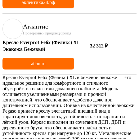
эклектика24.рф
Атлантис
Проверенный продавец бренда
Кресло Everprof Felix (Феликс) XL
32 312 ₽
Экокожа Бежевый
atlan.ru
Кресло Everprof Felix (Феликс) XL в бежевой экокоже — это
идеальное решение для комфортного и стильного
обустройства офиса или домашнего кабинета. Модель
отличается увеличенными размерами и прочной
конструкцией, что обеспечивает удобство даже при
длительном использовании. Обивка из качественной экокожи
Pegaso придаёт креслу элегантный внешний вид и
гарантирует долговечность, устойчивость к истиранию и
лёгкий уход. Каркас выполнен из сочетания ДСП, ДВП и
деревянного бруса, что обеспечивает надёжность и
устойчивость кресла при нагрузке до 120 кг. Металлические
хромированные опоры высотой 100 мм придают изделию