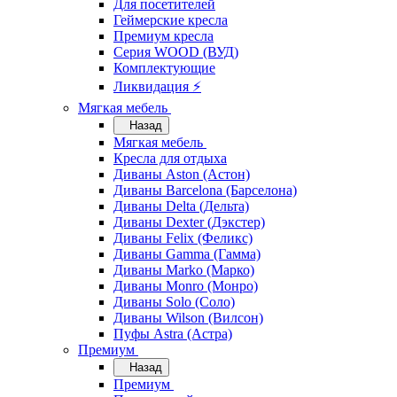
Для посетителей
Геймерские кресла
Премиум кресла
Серия WOOD (ВУД)
Комплектующие
Ликвидация ⚡
Мягкая мебель
Назад
Мягкая мебель
Кресла для отдыха
Диваны Aston (Астон)
Диваны Barcelona (Барселона)
Диваны Delta (Дельта)
Диваны Dexter (Дэкстер)
Диваны Felix (Феликс)
Диваны Gamma (Гамма)
Диваны Marko (Марко)
Диваны Monro (Монро)
Диваны Solo (Соло)
Диваны Wilson (Вилсон)
Пуфы Astra (Астра)
Премиум
Назад
Премиум