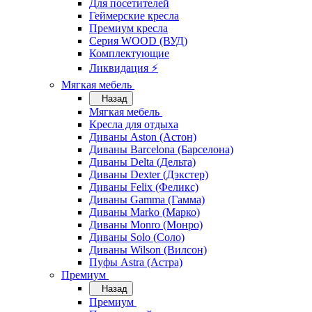
Для посетителей
Геймерские кресла
Премиум кресла
Серия WOOD (ВУД)
Комплектующие
Ликвидация ⚡
Мягкая мебель
Назад
Мягкая мебель
Кресла для отдыха
Диваны Aston (Астон)
Диваны Barcelona (Барселона)
Диваны Delta (Дельта)
Диваны Dexter (Дэкстер)
Диваны Felix (Феликс)
Диваны Gamma (Гамма)
Диваны Marko (Марко)
Диваны Monro (Монро)
Диваны Solo (Соло)
Диваны Wilson (Вилсон)
Пуфы Astra (Астра)
Премиум
Назад
Премиум