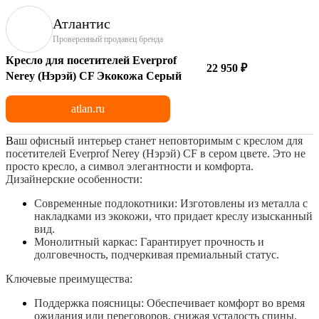
Атлантис
Проверенный продавец бренда
Кресло для посетителей Everprof
22 950 ₽
Nerey (Нэрэй) CF Экокожа Серый
atlan.ru
В
аш офисный интерьер станет неповторимым с креслом для
посетителей Everprof Nerey (Нэрэй) CF в сером цвете. Это не
просто кресло, а символ элегантности и комфорта.
Дизайнерские особенности:
Современные подлокотники: Изготовлены из металла с
накладками из экокожи, что придает креслу изысканный
вид.
Монолитный каркас: Гарантирует прочность и
долговечность, подчеркивая премиальный статус.
Ключевые преимущества:
Поддержка поясницы: Обеспечивает комфорт во время
ожидания или переговоров, снижая усталость спины.