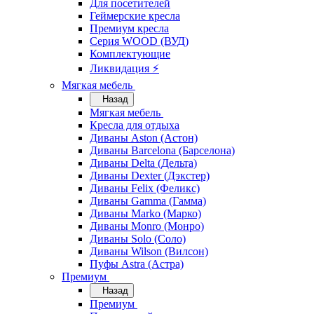
Для посетителей
Геймерские кресла
Премиум кресла
Серия WOOD (ВУД)
Комплектующие
Ликвидация ⚡
Мягкая мебель
Назад
Мягкая мебель
Кресла для отдыха
Диваны Aston (Астон)
Диваны Barcelona (Барселона)
Диваны Delta (Дельта)
Диваны Dexter (Дэкстер)
Диваны Felix (Феликс)
Диваны Gamma (Гамма)
Диваны Marko (Марко)
Диваны Monro (Монро)
Диваны Solo (Соло)
Диваны Wilson (Вилсон)
Пуфы Astra (Астра)
Премиум
Назад
Премиум