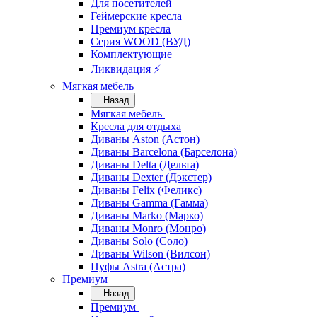
Для посетителей
Геймерские кресла
Премиум кресла
Серия WOOD (ВУД)
Комплектующие
Ликвидация ⚡
Мягкая мебель
Назад
Мягкая мебель
Кресла для отдыха
Диваны Aston (Астон)
Диваны Barcelona (Барселона)
Диваны Delta (Дельта)
Диваны Dexter (Дэкстер)
Диваны Felix (Феликс)
Диваны Gamma (Гамма)
Диваны Marko (Марко)
Диваны Monro (Монро)
Диваны Solo (Соло)
Диваны Wilson (Вилсон)
Пуфы Astra (Астра)
Премиум
Назад
Премиум