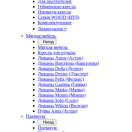
Для посетителей
Геймерские кресла
Премиум кресла
Серия WOOD (ВУД)
Комплектующие
Ликвидация ⚡
Мягкая мебель
Назад
Мягкая мебель
Кресла для отдыха
Диваны Aston (Астон)
Диваны Barcelona (Барселона)
Диваны Delta (Дельта)
Диваны Dexter (Дэкстер)
Диваны Felix (Феликс)
Диваны Gamma (Гамма)
Диваны Marko (Марко)
Диваны Monro (Монро)
Диваны Solo (Соло)
Диваны Wilson (Вилсон)
Пуфы Astra (Астра)
Премиум
Назад
Премиум