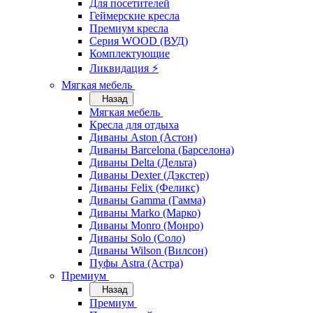
Для посетителей
Геймерские кресла
Премиум кресла
Серия WOOD (ВУД)
Комплектующие
Ликвидация ⚡
Мягкая мебель
Назад
Мягкая мебель
Кресла для отдыха
Диваны Aston (Астон)
Диваны Barcelona (Барселона)
Диваны Delta (Дельта)
Диваны Dexter (Дэкстер)
Диваны Felix (Феликс)
Диваны Gamma (Гамма)
Диваны Marko (Марко)
Диваны Monro (Монро)
Диваны Solo (Соло)
Диваны Wilson (Вилсон)
Пуфы Astra (Астра)
Премиум
Назад
Премиум