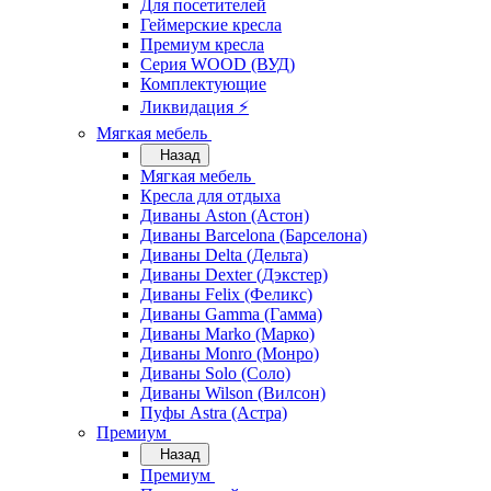
Для посетителей
Геймерские кресла
Премиум кресла
Серия WOOD (ВУД)
Комплектующие
Ликвидация ⚡
Мягкая мебель
Назад
Мягкая мебель
Кресла для отдыха
Диваны Aston (Астон)
Диваны Barcelona (Барселона)
Диваны Delta (Дельта)
Диваны Dexter (Дэкстер)
Диваны Felix (Феликс)
Диваны Gamma (Гамма)
Диваны Marko (Марко)
Диваны Monro (Монро)
Диваны Solo (Соло)
Диваны Wilson (Вилсон)
Пуфы Astra (Астра)
Премиум
Назад
Премиум