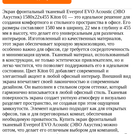
Экран фронтальный тканевый Everprof EVO Acoustic (ЭВО
Акустик) 1580х22x455 Kiton 01 — это идеальное решение для
создания комфортного и стильного пространства в офисе. Его
размеры составляют 1580 мм в ширину, 22 мм в глубину и 455
мм в высоту, что делает его универсальным для различных
интерьеров. Изготовленный из качественных материалов,
этот экран обеспечивает хорошую звукоизоляцию, что
особенно важно для офисов, где требуется сосредоточенность
и минимизация шумов. Тканевый материал, использованный
в конструкции, не только эстетически привлекателен, но и
легко чистится, что позволяет поддерживать его в идеальном
состоянии. Цвет Kiton 01 добавляет современный и
элегантный акцент в любой офисный интерьер. Внешний вид
экрана впечатляет своей лаконичностью и современным
дизайном. Он выполнен в стильном сером оттенке, который
гармонично вписывается в любой офисный стиль. Тканевая
поверхность экрана создает уютную атмосферу и визуально
разделяет пространство, не создавая при этом ощущения
замкнутости. Элемент идеально подходит как для открытых
офисов, так и для переговорных комнат, обеспечивая
необходимую приватность. Купить экран фронтальный
тканевый Everprof EVO Acoustic (ЭВО Акустик) можно
оптом, что делает его отличным выбором для компаний,