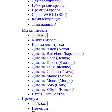
Для посетителей
Геймерские кресла
Премиум кресла
Серия WOOD (ВУД)
Комплектующие
Ликвидация ⚡
Мягкая мебель
Назад
Мягкая мебель
Кресла для отдыха
Диваны Aston (Астон)
Диваны Barcelona (Барселона)
Диваны Delta (Дельта)
Диваны Dexter (Дэкстер)
Диваны Felix (Феликс)
Диваны Gamma (Гамма)
Диваны Marko (Марко)
Диваны Monro (Монро)
Диваны Solo (Соло)
Диваны Wilson (Вилсон)
Пуфы Astra (Астра)
Премиум
Назад
Премиум