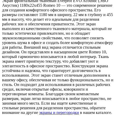
Экран фронтальный тканевый Everprof EVO Acoustic (ЭВО
Акустик) 1180х22x455 Romeo 10 — это современное решение
для создания комфортного офисного пространства. Его
размеры составляют 1180 мм в ширину, 22 мм в глубину и 455
мм в высоту, что делает его идеальным для разделения
рабочих зон и обеспечения приватности. Этот экран
выполнен из качественного тканевого материала, который не
только эстетически привлекателен, но и обладает
звукоизоляционными свойствами, что позволяет снизить
уровень шума в офисе и создать более комфортную атмосферу
для работы. Внешний вид экрана отличается стильным
дизайном. Он представлен в насыщенном цвете Romeo 10,
который гармонично вписывается в любой интерьер. Ткань
экрана имеет приятную текстуру, что добавляет уют и
элегантность в офисное пространство. Конструкция экрана
устойчива и надежна, что гарантирует долговечность в
использовании. Этот экран станет отличным дополнением к
вашему офису, обеспечивая не только функциональность, но и
стиль. Он подходит для использования в различных рабочих
средах, включая открытые офисы, коворкинги и
переговорные комнаты. Благодаря своим компактным
размерам, экран легко вписывается в любое пространство, не
занимая много места. Если вы ищете качественные и
стильные решения для разделения пространства, обратите
внимание на другие
экраны и перегородки
в нашем каталоге.