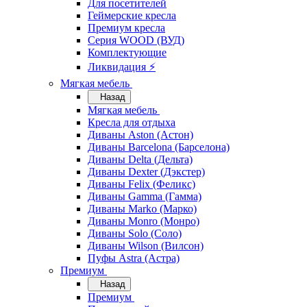
Для посетителей
Геймерские кресла
Премиум кресла
Серия WOOD (ВУД)
Комплектующие
Ликвидация ⚡
Мягкая мебель
Назад
Мягкая мебель
Кресла для отдыха
Диваны Aston (Астон)
Диваны Barcelona (Барселона)
Диваны Delta (Дельта)
Диваны Dexter (Дэкстер)
Диваны Felix (Феликс)
Диваны Gamma (Гамма)
Диваны Marko (Марко)
Диваны Monro (Монро)
Диваны Solo (Соло)
Диваны Wilson (Вилсон)
Пуфы Astra (Астра)
Премиум
Назад
Премиум