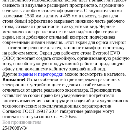
свежесть и визуально расширяет пространство, гармонично
сочетаясь с любым стилем оформления. С внушительными
размерами 1580 мм в длину и 455 мм в высоту, экран для
стола белый эффективно закрывает нижнюю часть рабочего
стола, создавая приватность и аккуратный вид. Чёрные
металлические крепления не только надёжно фиксируют
экран, но и добавляют стильный контраст, подчёркивая
современный дизайн изделия. Этот экран для офиса Everprof
— отличное решение для тех, кто ценит комфорт и эстетику
на рабочем месте. Экран для рабочего стола Everprof EVO
(ЭВО) помогает создать спокойную, организованную рабочую
зону, способствующую продуктивной работе и придающую
офису или домашнему кабинету завершённый вид.
Другие
экраны и перегородки
можно посмотреть в каталоге.
Внимание!
Из-за особенностей цветопередачи различных
электронных устройств цвет изделия на сайте может
отличаться от цвета реального экземпляра. Производитель
оставляет за собой право без уведомления потребителя
вносить изменения в конструкцию изделий для улучшения их
технологических и эксплуатационных характеристик.
Согласно ГОСТ 19917-2014 габаритные размеры могут
отличаться от указанных на +- 20мм.
Код производителя
254P008W3/