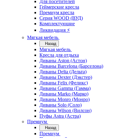
Для посетителей
Геймерские кресла
Премиум кресла
Серия WOOD (ВУД)
Комплектующие
Ликвидация ⚡
Мягкая мебель
Назад
Мягкая мебель
Кресла для отдыха
Диваны Aston (Астон)
Диваны Barcelona (Барселона)
Диваны Delta (Дельта)
Диваны Dexter (Дэкстер)
Диваны Felix (Феликс)
Диваны Gamma (Гамма)
Диваны Marko (Марко)
Диваны Monro (Монро)
Диваны Solo (Соло)
Диваны Wilson (Вилсон)
Пуфы Astra (Астра)
Премиум
Назад
Премиум