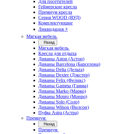
Для посетителей
Геймерские кресла
Премиум кресла
Серия WOOD (ВУД)
Комплектующие
Ликвидация ⚡
Мягкая мебель
Назад
Мягкая мебель
Кресла для отдыха
Диваны Aston (Астон)
Диваны Barcelona (Барселона)
Диваны Delta (Дельта)
Диваны Dexter (Дэкстер)
Диваны Felix (Феликс)
Диваны Gamma (Гамма)
Диваны Marko (Марко)
Диваны Monro (Монро)
Диваны Solo (Соло)
Диваны Wilson (Вилсон)
Пуфы Astra (Астра)
Премиум
Назад
Премиум