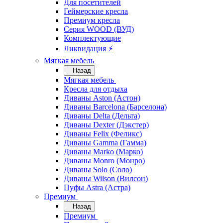
Для посетителей
Геймерские кресла
Премиум кресла
Серия WOOD (ВУД)
Комплектующие
Ликвидация ⚡
Мягкая мебель
Назад
Мягкая мебель
Кресла для отдыха
Диваны Aston (Астон)
Диваны Barcelona (Барселона)
Диваны Delta (Дельта)
Диваны Dexter (Дэкстер)
Диваны Felix (Феликс)
Диваны Gamma (Гамма)
Диваны Marko (Марко)
Диваны Monro (Монро)
Диваны Solo (Соло)
Диваны Wilson (Вилсон)
Пуфы Astra (Астра)
Премиум
Назад
Премиум