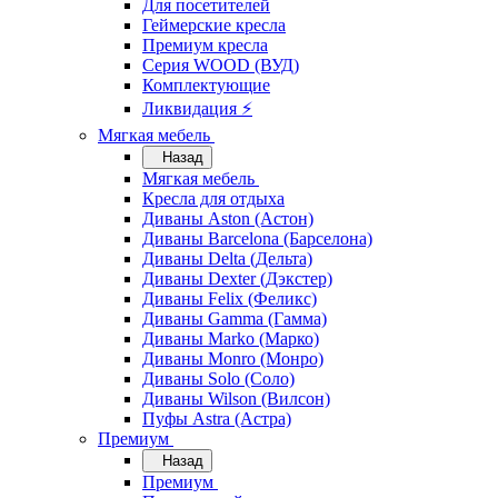
Для посетителей
Геймерские кресла
Премиум кресла
Серия WOOD (ВУД)
Комплектующие
Ликвидация ⚡
Мягкая мебель
Назад
Мягкая мебель
Кресла для отдыха
Диваны Aston (Астон)
Диваны Barcelona (Барселона)
Диваны Delta (Дельта)
Диваны Dexter (Дэкстер)
Диваны Felix (Феликс)
Диваны Gamma (Гамма)
Диваны Marko (Марко)
Диваны Monro (Монро)
Диваны Solo (Соло)
Диваны Wilson (Вилсон)
Пуфы Astra (Астра)
Премиум
Назад
Премиум