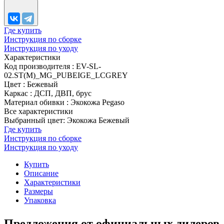
Где купить
Инструкция по сборке
Инструкция по уходу
Характеристики
Код производителя
:
EV-SL-
02.ST(M)_MG_PUBEIGE_LСGREY
Цвет
:
Бежевый
Каркас
:
ДСП, ДВП, брус
Материал обивки
:
Экокожа Pegaso
Все характеристики
Выбранный цвет: Экокожа Бежевый
Где купить
Инструкция по сборке
Инструкция по уходу
Купить
Описание
Характеристики
Размеры
Упаковка
Предложения от официальных дилеров