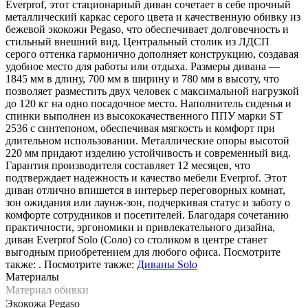
Everprof, этот стационарный диван сочетает в себе прочный
металлический каркас серого цвета и качественную обивку из
бежевой экокожи Pegaso, что обеспечивает долговечность и
стильный внешний вид. Центральный столик из ЛДСП
серого оттенка гармонично дополняет конструкцию, создавая
удобное место для работы или отдыха. Размеры дивана —
1845 мм в длину, 700 мм в ширину и 780 мм в высоту, что
позволяет разместить двух человек с максимальной нагрузкой
до 120 кг на одно посадочное место. Наполнитель сиденья и
спинки выполнен из высококачественного ППУ марки ST
2536 с синтепоном, обеспечивая мягкость и комфорт при
длительном использовании. Металлические опоры высотой
220 мм придают изделию устойчивость и современный вид.
Гарантия производителя составляет 12 месяцев, что
подтверждает надежность и качество мебели Everprof. Этот
диван отлично впишется в интерьер переговорных комнат,
зон ожидания или лаунж-зон, подчеркивая статус и заботу о
комфорте сотрудников и посетителей. Благодаря сочетанию
практичности, эргономики и привлекательного дизайна,
диван Everprof Solo (Соло) со столиком в центре станет
выгодным приобретением для любого офиса. Посмотрите
также: . Посмотрите также:
Диваны Solo
Материалы
Материал обивки
Экокожа Pegaso