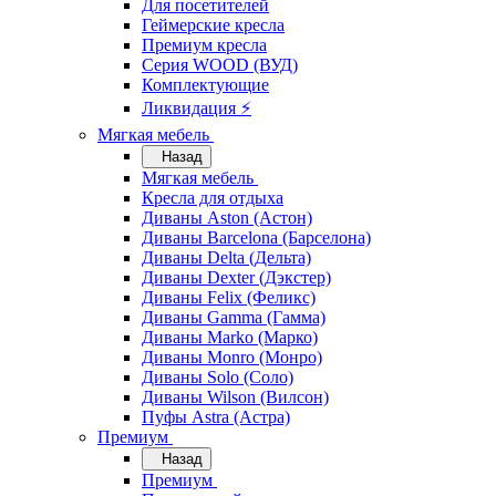
Для посетителей
Геймерские кресла
Премиум кресла
Серия WOOD (ВУД)
Комплектующие
Ликвидация ⚡
Мягкая мебель
Назад
Мягкая мебель
Кресла для отдыха
Диваны Aston (Астон)
Диваны Barcelona (Барселона)
Диваны Delta (Дельта)
Диваны Dexter (Дэкстер)
Диваны Felix (Феликс)
Диваны Gamma (Гамма)
Диваны Marko (Марко)
Диваны Monro (Монро)
Диваны Solo (Соло)
Диваны Wilson (Вилсон)
Пуфы Astra (Астра)
Премиум
Назад
Премиум