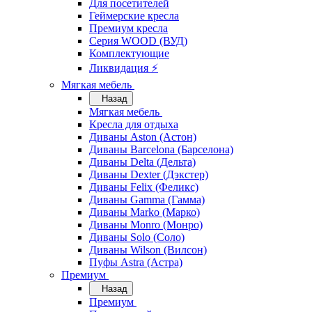
Для посетителей
Геймерские кресла
Премиум кресла
Серия WOOD (ВУД)
Комплектующие
Ликвидация ⚡
Мягкая мебель
Назад
Мягкая мебель
Кресла для отдыха
Диваны Aston (Астон)
Диваны Barcelona (Барселона)
Диваны Delta (Дельта)
Диваны Dexter (Дэкстер)
Диваны Felix (Феликс)
Диваны Gamma (Гамма)
Диваны Marko (Марко)
Диваны Monro (Монро)
Диваны Solo (Соло)
Диваны Wilson (Вилсон)
Пуфы Astra (Астра)
Премиум
Назад
Премиум