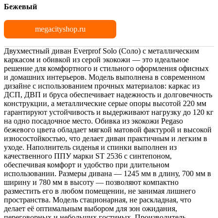
Бежевый
megacityshop.ru
Двухместный диван Everprof Solo (Соло) с металлическим
каркасом и обивкой из серой экокожи — это идеальное
решение для комфортного и стильного оформления офисных
и домашних интерьеров. Модель выполнена в современном
дизайне с использованием прочных материалов: каркас из
ДСП, ДВП и бруса обеспечивает надежность и долговечность
конструкции, а металлические серые опоры высотой 220 мм
гарантируют устойчивость и выдерживают нагрузку до 120 кг
на одно посадочное место. Обивка из экокожи Pegaso
бежевого цвета обладает мягкой матовой фактурой и высокой
износостойкостью, что делает диван практичным и легким в
уходе. Наполнитель сиденья и спинки выполнен из
качественного ППУ марки ST 2536 с синтепоном,
обеспечивая комфорт и удобство при длительном
использовании. Размеры дивана — 1245 мм в длину, 700 мм в
ширину и 780 мм в высоту — позволяют компактно
разместить его в любом помещении, не занимая лишнего
пространства. Модель стационарная, не раскладная, что
делает её оптимальным выбором для зон ожидания,
переговорных и небольших гостиных. Производитель