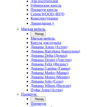
Для посетителей
Геймерские кресла
Премиум кресла
Серия WOOD (ВУД)
Комплектующие
Ликвидация ⚡
Мягкая мебель
Назад
Мягкая мебель
Кресла для отдыха
Диваны Aston (Астон)
Диваны Barcelona (Барселона)
Диваны Delta (Дельта)
Диваны Dexter (Дэкстер)
Диваны Felix (Феликс)
Диваны Gamma (Гамма)
Диваны Marko (Марко)
Диваны Monro (Монро)
Диваны Solo (Соло)
Диваны Wilson (Вилсон)
Пуфы Astra (Астра)
Премиум
Назад
Премиум