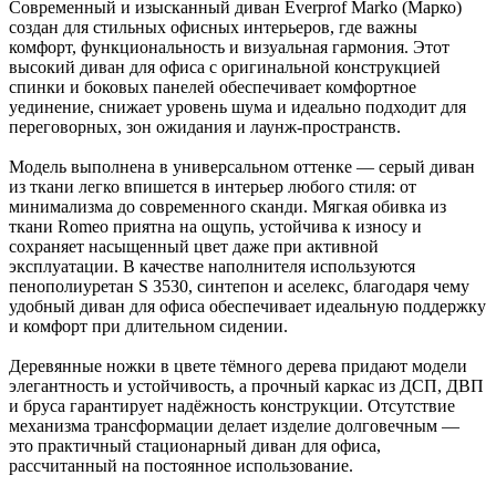
Современный и изысканный диван Everprof Marko (Марко)
создан для стильных офисных интерьеров, где важны
комфорт, функциональность и визуальная гармония. Этот
высокий диван для офиса с оригинальной конструкцией
спинки и боковых панелей обеспечивает комфортное
уединение, снижает уровень шума и идеально подходит для
переговорных, зон ожидания и лаунж-пространств.
Модель выполнена в универсальном оттенке — серый диван
из ткани легко впишется в интерьер любого стиля: от
минимализма до современного сканди. Мягкая обивка из
ткани Romeo приятна на ощупь, устойчива к износу и
сохраняет насыщенный цвет даже при активной
эксплуатации. В качестве наполнителя используются
пенополиуретан S 3530, синтепон и аселекс, благодаря чему
удобный диван для офиса обеспечивает идеальную поддержку
и комфорт при длительном сидении.
Деревянные ножки в цвете тёмного дерева придают модели
элегантность и устойчивость, а прочный каркас из ДСП, ДВП
и бруса гарантирует надёжность конструкции. Отсутствие
механизма трансформации делает изделие долговечным —
это практичный стационарный диван для офиса,
рассчитанный на постоянное использование.