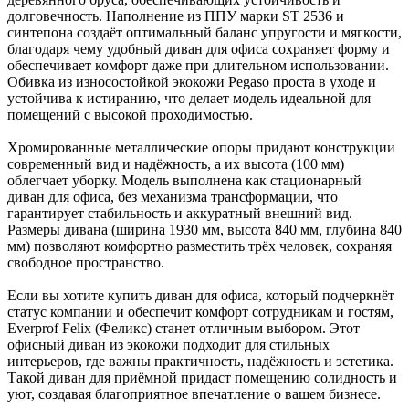
долговечность. Наполнение из ППУ марки ST 2536 и
синтепона создаёт оптимальный баланс упругости и мягкости,
благодаря чему удобный диван для офиса сохраняет форму и
обеспечивает комфорт даже при длительном использовании.
Обивка из износостойкой экокожи Pegaso проста в уходе и
устойчива к истиранию, что делает модель идеальной для
помещений с высокой проходимостью.
Хромированные металлические опоры придают конструкции
современный вид и надёжность, а их высота (100 мм)
облегчает уборку. Модель выполнена как стационарный
диван для офиса, без механизма трансформации, что
гарантирует стабильность и аккуратный внешний вид.
Размеры дивана (ширина 1930 мм, высота 840 мм, глубина 840
мм) позволяют комфортно разместить трёх человек, сохраняя
свободное пространство.
Если вы хотите купить диван для офиса, который подчеркнёт
статус компании и обеспечит комфорт сотрудникам и гостям,
Everprof Felix (Феликс) станет отличным выбором. Этот
офисный диван из экокожи подходит для стильных
интерьеров, где важны практичность, надёжность и эстетика.
Такой диван для приёмной придаст помещению солидность и
уют, создавая благоприятное впечатление о вашем бизнесе.