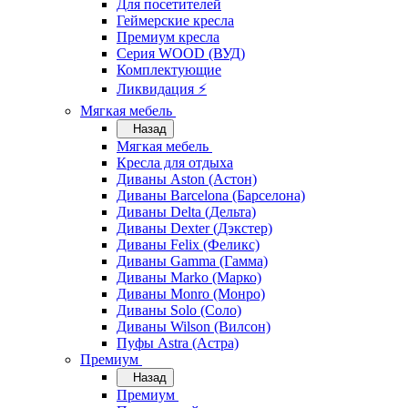
Для посетителей
Геймерские кресла
Премиум кресла
Серия WOOD (ВУД)
Комплектующие
Ликвидация ⚡
Мягкая мебель
Назад
Мягкая мебель
Кресла для отдыха
Диваны Aston (Астон)
Диваны Barcelona (Барселона)
Диваны Delta (Дельта)
Диваны Dexter (Дэкстер)
Диваны Felix (Феликс)
Диваны Gamma (Гамма)
Диваны Marko (Марко)
Диваны Monro (Монро)
Диваны Solo (Соло)
Диваны Wilson (Вилсон)
Пуфы Astra (Астра)
Премиум
Назад
Премиум