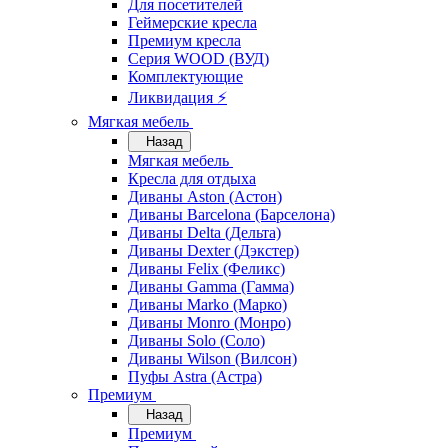
Для посетителей
Геймерские кресла
Премиум кресла
Серия WOOD (ВУД)
Комплектующие
Ликвидация ⚡
Мягкая мебель
Назад
Мягкая мебель
Кресла для отдыха
Диваны Aston (Астон)
Диваны Barcelona (Барселона)
Диваны Delta (Дельта)
Диваны Dexter (Дэкстер)
Диваны Felix (Феликс)
Диваны Gamma (Гамма)
Диваны Marko (Марко)
Диваны Monro (Монро)
Диваны Solo (Соло)
Диваны Wilson (Вилсон)
Пуфы Astra (Астра)
Премиум
Назад
Премиум