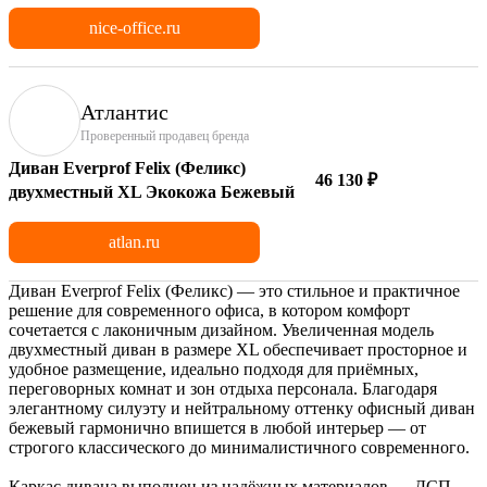
nice-office.ru
Атлантис
Проверенный продавец бренда
Диван Everprof Felix (Феликс)
46 130 ₽
двухместный XL Экокожа Бежевый
atlan.ru
Диван Everprof Felix (Феликс) — это стильное и практичное
решение для современного офиса, в котором комфорт
сочетается с лаконичным дизайном. Увеличенная модель
двухместный диван в размере XL обеспечивает просторное и
удобное размещение, идеально подходя для приёмных,
переговорных комнат и зон отдыха персонала. Благодаря
элегантному силуэту и нейтральному оттенку офисный диван
бежевый гармонично впишется в любой интерьер — от
строгого классического до минималистичного современного.
Каркас дивана выполнен из надёжных материалов — ДСП,