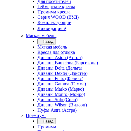
Для посетителей
Геймерские кресла
Премиум кресла
Серия WOOD (ВУД)
Комплектующие
Ликвидация ⚡
Мягкая мебель
Назад
Мягкая мебель
Кресла для отдыха
Диваны Aston (Астон)
Диваны Barcelona (Барселона)
Диваны Delta (Дельта)
Диваны Dexter (Дэкстер)
Диваны Felix (Феликс)
Диваны Gamma (Гамма)
Диваны Marko (Марко)
Диваны Monro (Монро)
Диваны Solo (Соло)
Диваны Wilson (Вилсон)
Пуфы Astra (Астра)
Премиум
Назад
Премиум