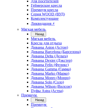
Для посетителей
Геймерские кресла
Премиум кресла
Серия WOOD (ВУД)
Комплектующие
Ликвидация ⚡
Мягкая мебель
Назад
Мягкая мебель
Кресла для отдыха
Диваны Aston (Астон)
Диваны Barcelona (Барселона)
Диваны Delta (Дельта)
Диваны Dexter (Дэкстер)
Диваны Felix (Феликс)
Диваны Gamma (Гамма)
Диваны Marko (Марко)
Диваны Monro (Монро)
Диваны Solo (Соло)
Диваны Wilson (Вилсон)
Пуфы Astra (Астра)
Премиум
Назад
Премиум