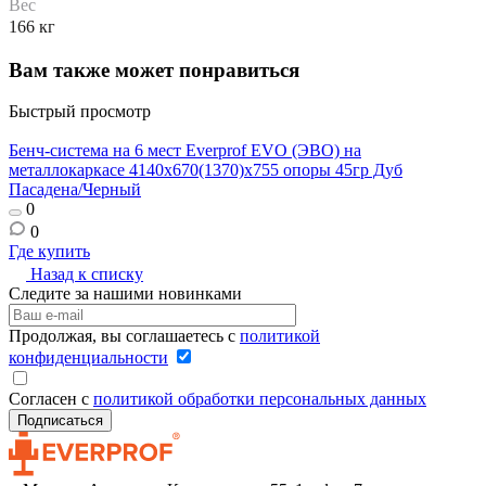
Вес
166 кг
Вам также может понравиться
Быстрый просмотр
Бенч-система на 6 мест Everprof EVO (ЭВО) на
Б
металлокаркасе 4140х670(1370)x755 опоры 45гр Дуб
м
Пасадена/Черный
0
0
Где купить
Г
Назад к списку
Следите за нашими новинками
Продолжая, вы соглашаетесь с
политикой
конфиденциальности
Согласен с
политикой обработки персональных данных