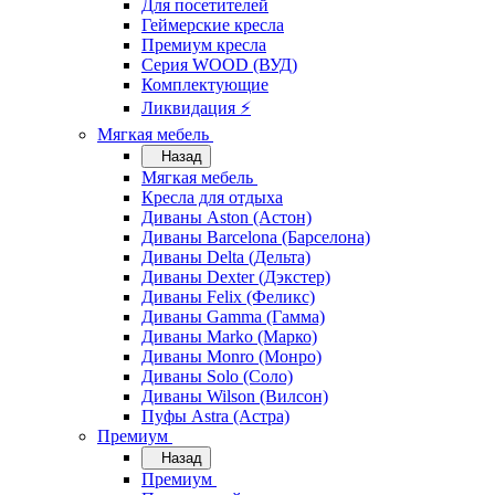
Для посетителей
Геймерские кресла
Премиум кресла
Серия WOOD (ВУД)
Комплектующие
Ликвидация ⚡
Мягкая мебель
Назад
Мягкая мебель
Кресла для отдыха
Диваны Aston (Астон)
Диваны Barcelona (Барселона)
Диваны Delta (Дельта)
Диваны Dexter (Дэкстер)
Диваны Felix (Феликс)
Диваны Gamma (Гамма)
Диваны Marko (Марко)
Диваны Monro (Монро)
Диваны Solo (Соло)
Диваны Wilson (Вилсон)
Пуфы Astra (Астра)
Премиум
Назад
Премиум