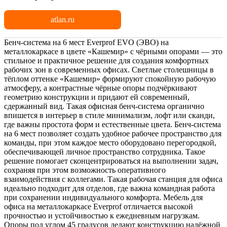
atlan.ru
Бенч-система на 6 мест Everprof EVO (ЭВО) на
металлокаркасе в цвете «Кашемир» с чёрными опорами — это
стильное и практичное решение для создания комфортных
рабочих зон в современных офисах. Светлые столешницы в
тёплом оттенке «Кашемир» формируют спокойную рабочую
атмосферу, а контрастные чёрные опоры подчёркивают
геометрию конструкции и придают ей современный,
сдержанный вид. Такая офисная бенч-система органично
впишется в интерьер в стиле минимализм, лофт или сканди,
где важны простота форм и естественные цвета. Бенч-система
на 6 мест позволяет создать удобное рабочее пространство для
команды, при этом каждое место оборудовано перегородкой,
обеспечивающей личное пространство сотрудника. Такое
решение помогает сконцентрироваться на выполнении задач,
сохраняя при этом возможность оперативного
взаимодействия с коллегами. Такая рабочая станция для офиса
идеально подходит для отделов, где важна командная работа
при сохранении индивидуального комфорта. Мебель для
офиса на металлокаркасе Everprof отличается высокой
прочностью и устойчивостью к ежедневным нагрузкам.
Опоры под углом 45 градусов делают конструкцию надёжной