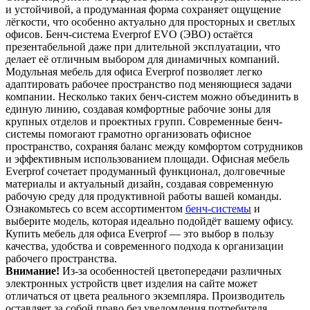
и устойчивой, а продуманная форма сохраняет ощущение
лёгкости, что особенно актуально для просторных и светлых
офисов. Бенч-система Everprof EVO (ЭВО) остаётся
презентабельной даже при длительной эксплуатации, что
делает её отличным выбором для динамичных компаний.
Модульная мебель для офиса Everprof позволяет легко
адаптировать рабочее пространство под меняющиеся задачи
компании. Несколько таких бенч-систем можно объединить в
единую линию, создавая комфортные рабочие зоны для
крупных отделов и проектных групп. Современные бенч-
системы помогают грамотно организовать офисное
пространство, сохраняя баланс между комфортом сотрудников
и эффективным использованием площади. Офисная мебель
Everprof сочетает продуманный функционал, долговечные
материалы и актуальный дизайн, создавая современную
рабочую среду для продуктивной работы вашей команды.
Ознакомьтесь со всем ассортиментом
бенч-системы
и
выберите модель, которая идеально подойдёт вашему офису.
Купить мебель для офиса Everprof — это выбор в пользу
качества, удобства и современного подхода к организации
рабочего пространства.
Внимание!
Из-за особенностей цветопередачи различных
электронных устройств цвет изделия на сайте может
отличаться от цвета реального экземпляра. Производитель
оставляет за собой право без уведомления потребителя