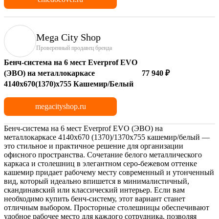
Mega City Shop
Проверенный продавец бренда
Бенч-система на 6 мест Everprof EVO
(ЭВО) на металлокаркасе
77 940 ₽
4140х670(1370)x755 Кашемир/Белый
megacityshop.ru
Бенч-система на 6 мест Everprof EVO (ЭВО) на
металлокаркасе 4140х670 (1370)/1370х755 кашемир/белый —
это стильное и практичное решение для организации
офисного пространства. Сочетание белого металлического
каркаса и столешниц в элегантном серо-бежевом оттенке
кашемир придает рабочему месту современный и утонченный
вид, который идеально впишется в минималистичный,
скандинавский или классический интерьер. Если вам
необходимо купить бенч-систему, этот вариант станет
отличным выбором. Просторные столешницы обеспечивают
удобное рабочее место для каждого сотрудника, позволяя