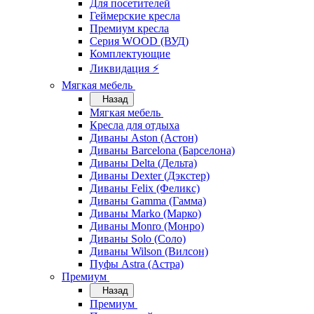
Для посетителей
Геймерские кресла
Премиум кресла
Серия WOOD (ВУД)
Комплектующие
Ликвидация ⚡
Мягкая мебель
Назад
Мягкая мебель
Кресла для отдыха
Диваны Aston (Астон)
Диваны Barcelona (Барселона)
Диваны Delta (Дельта)
Диваны Dexter (Дэкстер)
Диваны Felix (Феликс)
Диваны Gamma (Гамма)
Диваны Marko (Марко)
Диваны Monro (Монро)
Диваны Solo (Соло)
Диваны Wilson (Вилсон)
Пуфы Astra (Астра)
Премиум
Назад
Премиум