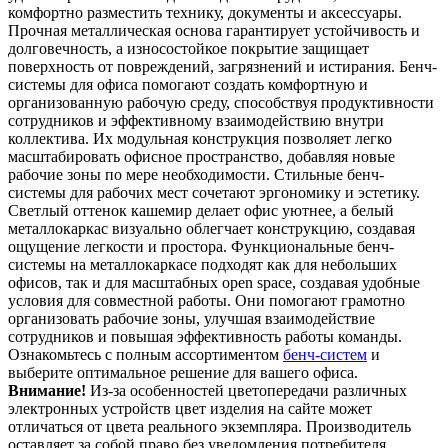
комфортно разместить технику, документы и аксессуары.
Прочная металлическая основа гарантирует устойчивость и
долговечность, а износостойкое покрытие защищает
поверхность от повреждений, загрязнений и истирания. Бенч-
системы для офиса помогают создать комфортную и
организованную рабочую среду, способствуя продуктивности
сотрудников и эффективному взаимодействию внутри
коллектива. Их модульная конструкция позволяет легко
масштабировать офисное пространство, добавляя новые
рабочие зоны по мере необходимости. Стильные бенч-
системы для рабочих мест сочетают эргономику и эстетику.
Светлый оттенок кашемир делает офис уютнее, а белый
металлокаркас визуально облегчает конструкцию, создавая
ощущение легкости и простора. Функциональные бенч-
системы на металлокаркасе подходят как для небольших
офисов, так и для масштабных open space, создавая удобные
условия для совместной работы. Они помогают грамотно
организовать рабочие зоны, улучшая взаимодействие
сотрудников и повышая эффективность работы команды.
Ознакомьтесь с полным ассортиментом
бенч-систем
и
выберите оптимальное решение для вашего офиса.
Внимание!
Из-за особенностей цветопередачи различных
электронных устройств цвет изделия на сайте может
отличаться от цвета реального экземпляра. Производитель
оставляет за собой право без уведомления потребителя