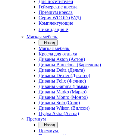
Для посетителей
Геймерские кресла
Премиум кресла
Серия WOOD (ВУД)
Комплектующие
Ликвидация ⚡
Мягкая мебель
Назад
Мягкая мебель
Кресла для отдыха
Диваны Aston (Астон)
Диваны Barcelona (Барселона)
Диваны Delta (Дельта)
Диваны Dexter (Дэкстер)
Диваны Felix (Феликс)
Диваны Gamma (Гамма)
Диваны Marko (Марко)
Диваны Monro (Монро)
Диваны Solo (Соло)
Диваны Wilson (Вилсон)
Пуфы Astra (Астра)
Премиум
Назад
Премиум