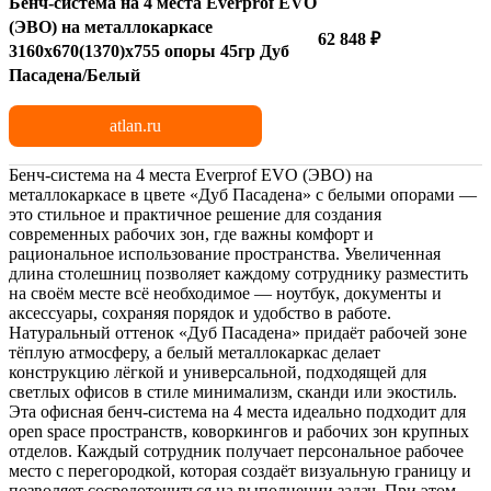
Бенч-система на 4 места Everprof EVO
(ЭВО) на металлокаркасе
62 848 ₽
3160х670(1370)x755 опоры 45гр Дуб
Пасадена/Белый
atlan.ru
Бенч-система на 4 места Everprof EVO (ЭВО) на
металлокаркасе в цвете «Дуб Пасадена» с белыми опорами —
это стильное и практичное решение для создания
современных рабочих зон, где важны комфорт и
рациональное использование пространства. Увеличенная
длина столешниц позволяет каждому сотруднику разместить
на своём месте всё необходимое — ноутбук, документы и
аксессуары, сохраняя порядок и удобство в работе.
Натуральный оттенок «Дуб Пасадена» придаёт рабочей зоне
тёплую атмосферу, а белый металлокаркас делает
конструкцию лёгкой и универсальной, подходящей для
светлых офисов в стиле минимализм, сканди или экостиль.
Эта офисная бенч-система на 4 места идеально подходит для
open space пространств, коворкингов и рабочих зон крупных
отделов. Каждый сотрудник получает персональное рабочее
место с перегородкой, которая создаёт визуальную границу и
позволяет сосредоточиться на выполнении задач. При этом