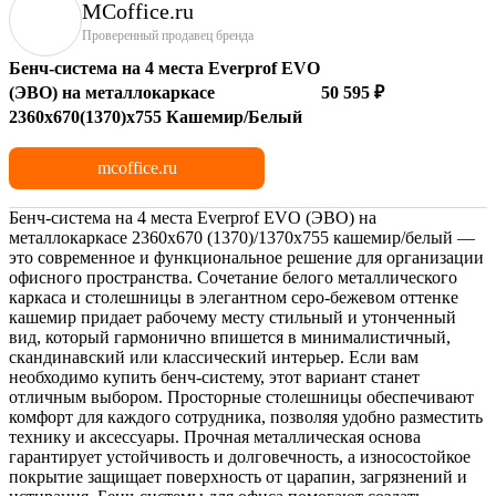
MCoffice.ru
Проверенный продавец бренда
Бенч-система на 4 места Everprof EVO
(ЭВО) на металлокаркасе
50 595 ₽
2360х670(1370)x755 Кашемир/Белый
mcoffice.ru
Бенч-система на 4 места Everprof EVO (ЭВО) на
металлокаркасе 2360х670 (1370)/1370х755 кашемир/белый —
это современное и функциональное решение для организации
офисного пространства. Сочетание белого металлического
каркаса и столешницы в элегантном серо-бежевом оттенке
кашемир придает рабочему месту стильный и утонченный
вид, который гармонично впишется в минималистичный,
скандинавский или классический интерьер. Если вам
необходимо купить бенч-систему, этот вариант станет
отличным выбором. Просторные столешницы обеспечивают
комфорт для каждого сотрудника, позволяя удобно разместить
технику и аксессуары. Прочная металлическая основа
гарантирует устойчивость и долговечность, а износостойкое
покрытие защищает поверхность от царапин, загрязнений и