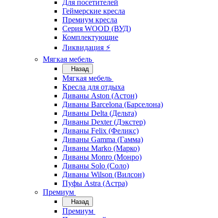
Для посетителей
Геймерские кресла
Премиум кресла
Серия WOOD (ВУД)
Комплектующие
Ликвидация ⚡
Мягкая мебель
Назад
Мягкая мебель
Кресла для отдыха
Диваны Aston (Астон)
Диваны Barcelona (Барселона)
Диваны Delta (Дельта)
Диваны Dexter (Дэкстер)
Диваны Felix (Феликс)
Диваны Gamma (Гамма)
Диваны Marko (Марко)
Диваны Monro (Монро)
Диваны Solo (Соло)
Диваны Wilson (Вилсон)
Пуфы Astra (Астра)
Премиум
Назад
Премиум