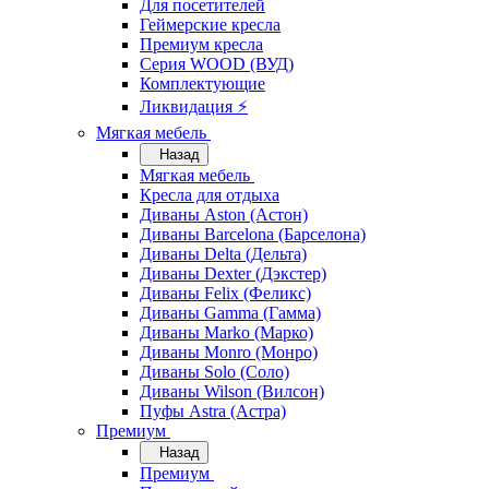
Для посетителей
Геймерские кресла
Премиум кресла
Серия WOOD (ВУД)
Комплектующие
Ликвидация ⚡
Мягкая мебель
Назад
Мягкая мебель
Кресла для отдыха
Диваны Aston (Астон)
Диваны Barcelona (Барселона)
Диваны Delta (Дельта)
Диваны Dexter (Дэкстер)
Диваны Felix (Феликс)
Диваны Gamma (Гамма)
Диваны Marko (Марко)
Диваны Monro (Монро)
Диваны Solo (Соло)
Диваны Wilson (Вилсон)
Пуфы Astra (Астра)
Премиум
Назад
Премиум