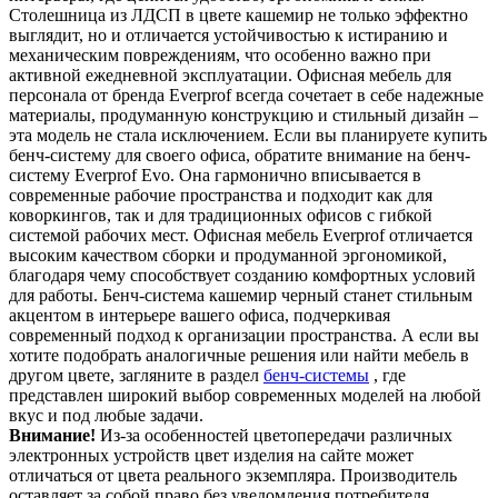
Столешница из ЛДСП в цвете кашемир не только эффектно
выглядит, но и отличается устойчивостью к истиранию и
механическим повреждениям, что особенно важно при
активной ежедневной эксплуатации. Офисная мебель для
персонала от бренда Everprof всегда сочетает в себе надежные
материалы, продуманную конструкцию и стильный дизайн –
эта модель не стала исключением. Если вы планируете купить
бенч-систему для своего офиса, обратите внимание на бенч-
систему Everprof Evo. Она гармонично вписывается в
современные рабочие пространства и подходит как для
коворкингов, так и для традиционных офисов с гибкой
системой рабочих мест. Офисная мебель Everprof отличается
высоким качеством сборки и продуманной эргономикой,
благодаря чему способствует созданию комфортных условий
для работы. Бенч-система кашемир черный станет стильным
акцентом в интерьере вашего офиса, подчеркивая
современный подход к организации пространства. А если вы
хотите подобрать аналогичные решения или найти мебель в
другом цвете, загляните в раздел
бенч-системы
, где
представлен широкий выбор современных моделей на любой
вкус и под любые задачи.
Внимание!
Из-за особенностей цветопередачи различных
электронных устройств цвет изделия на сайте может
отличаться от цвета реального экземпляра. Производитель
оставляет за собой право без уведомления потребителя