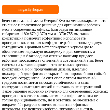
megacityshop.ru
Бенч-система на 2 места Everprof Evo на металлокаркасе – это
стильное и практичное решение для организации рабочих
мест в современных офисах. Благодаря оптимальным
габаритам 1180х670 (1370) мм и 1370х755 мм, такая
конструкция позволяет эффективно использовать
пространство, создавая комфортные рабочие зоны для двух
сотрудников. Прочный металлокаркас в черном цвете
обеспечивает надежную поддержку и долговечность, а
столешница в благородном оттенке кашемир придает
рабочему пространству стильный и современный вид. Бенч-
система на металлокаркасе – это не только прочная
конструкция, но и продуманный дизайн, идеально
подходящий для офисов с открытой планировкой или гибкой
посадкой сотрудников. За счет опор с углом наклона 45
градусов достигается высокая устойчивость, а сама
конструкция выглядит легкой и визуально ненагруженной.
Такое решение особенно актуально для современных офисных
пространств в стиле минимализм или лофт, где важна не
только функциональность, но и эстетика. Бенч-система с
опорами 45 градусов отлично впишется в офисные
интерьеры, где ценится удобство, эргономика и стиль.