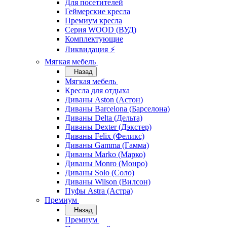
Для посетителей
Геймерские кресла
Премиум кресла
Серия WOOD (ВУД)
Комплектующие
Ликвидация ⚡
Мягкая мебель
Назад
Мягкая мебель
Кресла для отдыха
Диваны Aston (Астон)
Диваны Barcelona (Барселона)
Диваны Delta (Дельта)
Диваны Dexter (Дэкстер)
Диваны Felix (Феликс)
Диваны Gamma (Гамма)
Диваны Marko (Марко)
Диваны Monro (Монро)
Диваны Solo (Соло)
Диваны Wilson (Вилсон)
Пуфы Astra (Астра)
Премиум
Назад
Премиум