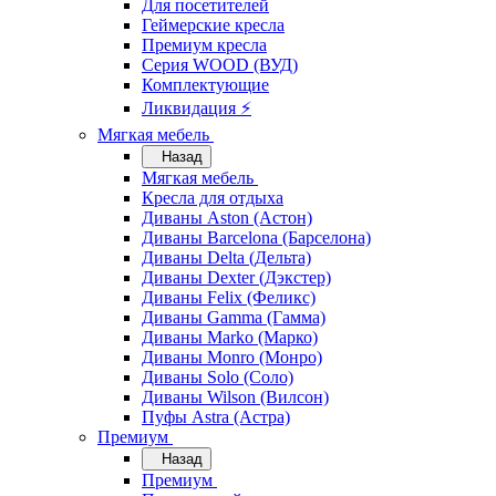
Для посетителей
Геймерские кресла
Премиум кресла
Серия WOOD (ВУД)
Комплектующие
Ликвидация ⚡
Мягкая мебель
Назад
Мягкая мебель
Кресла для отдыха
Диваны Aston (Астон)
Диваны Barcelona (Барселона)
Диваны Delta (Дельта)
Диваны Dexter (Дэкстер)
Диваны Felix (Феликс)
Диваны Gamma (Гамма)
Диваны Marko (Марко)
Диваны Monro (Монро)
Диваны Solo (Соло)
Диваны Wilson (Вилсон)
Пуфы Astra (Астра)
Премиум
Назад
Премиум