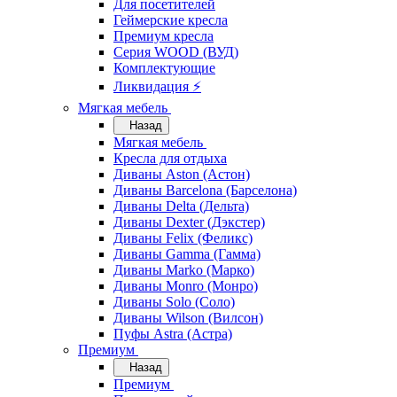
Для посетителей
Геймерские кресла
Премиум кресла
Серия WOOD (ВУД)
Комплектующие
Ликвидация ⚡
Мягкая мебель
Назад
Мягкая мебель
Кресла для отдыха
Диваны Aston (Астон)
Диваны Barcelona (Барселона)
Диваны Delta (Дельта)
Диваны Dexter (Дэкстер)
Диваны Felix (Феликс)
Диваны Gamma (Гамма)
Диваны Marko (Марко)
Диваны Monro (Монро)
Диваны Solo (Соло)
Диваны Wilson (Вилсон)
Пуфы Astra (Астра)
Премиум
Назад
Премиум