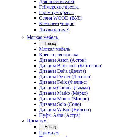
Для посетителей
Геймерские кресла
Премиум кресла
Серия WOOD (ВУД)
Комплектующие
Ликвидация ⚡
Мягкая мебель
Назад
Мягкая мебель
Кресла для отдыха
Диваны Aston (Астон)
Диваны Barcelona (Барселона)
Диваны Delta (Дельта)
Диваны Dexter (Дэкстер)
Диваны Felix (Феликс)
Диваны Gamma (Гамма)
Диваны Marko (Марко)
Диваны Monro (Монро)
Диваны Solo (Соло)
Диваны Wilson (Вилсон)
Пуфы Astra (Астра)
Премиум
Назад
Премиум