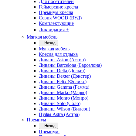
Для посетителей
Геймерские кресла
Премиум кресла
Серия WOOD (ВУД)
Комплектующие
Ликвидация ⚡
Мягкая мебель
Назад
Мягкая мебель
Кресла для отдыха
Диваны Aston (Астон)
Диваны Barcelona (Барселона)
Диваны Delta (Дельта)
Диваны Dexter (Дэкстер)
Диваны Felix (Феликс)
Диваны Gamma (Гамма)
Диваны Marko (Марко)
Диваны Monro (Монро)
Диваны Solo (Соло)
Диваны Wilson (Вилсон)
Пуфы Astra (Астра)
Премиум
Назад
Премиум