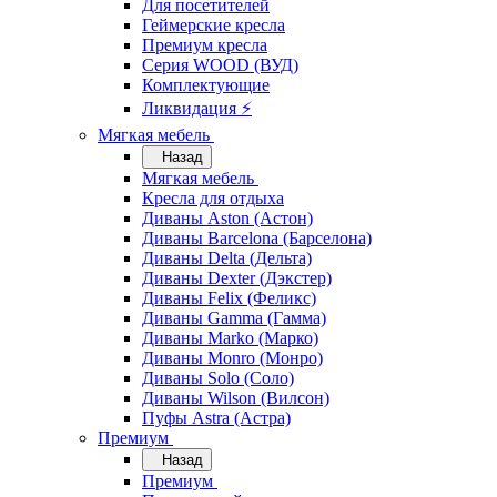
Для посетителей
Геймерские кресла
Премиум кресла
Серия WOOD (ВУД)
Комплектующие
Ликвидация ⚡
Мягкая мебель
Назад
Мягкая мебель
Кресла для отдыха
Диваны Aston (Астон)
Диваны Barcelona (Барселона)
Диваны Delta (Дельта)
Диваны Dexter (Дэкстер)
Диваны Felix (Феликс)
Диваны Gamma (Гамма)
Диваны Marko (Марко)
Диваны Monro (Монро)
Диваны Solo (Соло)
Диваны Wilson (Вилсон)
Пуфы Astra (Астра)
Премиум
Назад
Премиум