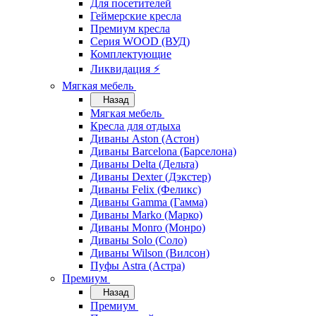
Для посетителей
Геймерские кресла
Премиум кресла
Серия WOOD (ВУД)
Комплектующие
Ликвидация ⚡
Мягкая мебель
Назад
Мягкая мебель
Кресла для отдыха
Диваны Aston (Астон)
Диваны Barcelona (Барселона)
Диваны Delta (Дельта)
Диваны Dexter (Дэкстер)
Диваны Felix (Феликс)
Диваны Gamma (Гамма)
Диваны Marko (Марко)
Диваны Monro (Монро)
Диваны Solo (Соло)
Диваны Wilson (Вилсон)
Пуфы Astra (Астра)
Премиум
Назад
Премиум