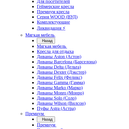
Для посетителей
Геймерские кресла
Премиум кресла
Серия WOOD (ВУД)
Комплектующие
Ликвидация ⚡
Мягкая мебель
Назад
Мягкая мебель
Кресла для отдыха
Диваны Aston (Астон)
Диваны Barcelona (Барселона)
Диваны Delta (Дельта)
Диваны Dexter (Дэкстер)
Диваны Felix (Феликс)
Диваны Gamma (Гамма)
Диваны Marko (Марко)
Диваны Monro (Монро)
Диваны Solo (Соло)
Диваны Wilson (Вилсон)
Пуфы Astra (Астра)
Премиум
Назад
Премиум