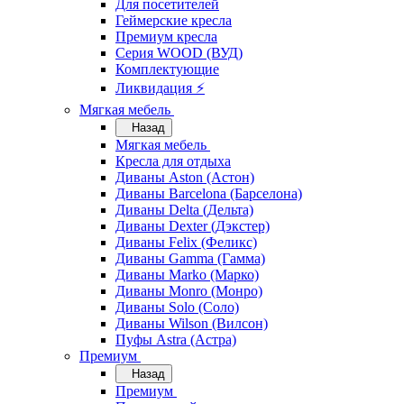
Для посетителей
Геймерские кресла
Премиум кресла
Серия WOOD (ВУД)
Комплектующие
Ликвидация ⚡
Мягкая мебель
Назад
Мягкая мебель
Кресла для отдыха
Диваны Aston (Астон)
Диваны Barcelona (Барселона)
Диваны Delta (Дельта)
Диваны Dexter (Дэкстер)
Диваны Felix (Феликс)
Диваны Gamma (Гамма)
Диваны Marko (Марко)
Диваны Monro (Монро)
Диваны Solo (Соло)
Диваны Wilson (Вилсон)
Пуфы Astra (Астра)
Премиум
Назад
Премиум