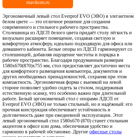
mavikom.ru
Эргономичный левый стол Everprof EVO (ЭВО) в элегантном
белом цвете — это отличное решение для создания
современного и стильного рабочего пространства.
Столешница из ЛДСП белого цвета придаёт столу лёгкость и
визуально расширяет помещение, создавая светлую и
комфортную атмосферу, идеально подходящую для офиса или
домашнего кабинета. Белые опоры из ЛДСП гармонируют со
столешницей, добавляя ощущение чистоты и порядка в
рабочее пространство. Благодаря продуманным размерам
1580х670(870)x755 мм, стол предоставляет достаточно места
для комфортного размещения компьютера, документов и
других необходимых принадлежностей, сохраняя при этом
компактность. Эргономичная форма с выемкой на левой
стороне позволяет удобно сидеть за столом, поддерживая
естественную осанку, что особенно важно при длительной
работе. Белый эргономичный стол с опорами ЛДСП от
Everprof EVO (ЭВО) не только стильный, но и надёжный: его
прочная конструкция обеспечивает устойчивость и
долговечность даже при ежедневной эксплуатации. Этот
левый эргономичный стол 1580х670 (870) станет стильным
акцентом в офисе или дома, обеспечивая удобство и
гармонию в рабочей обстановке. Другие
офисные столы