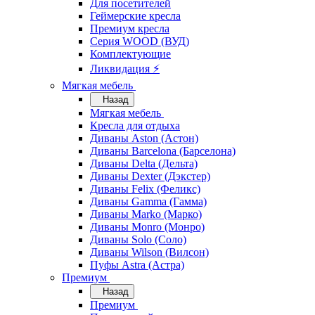
Для посетителей
Геймерские кресла
Премиум кресла
Серия WOOD (ВУД)
Комплектующие
Ликвидация ⚡
Мягкая мебель
Назад
Мягкая мебель
Кресла для отдыха
Диваны Aston (Астон)
Диваны Barcelona (Барселона)
Диваны Delta (Дельта)
Диваны Dexter (Дэкстер)
Диваны Felix (Феликс)
Диваны Gamma (Гамма)
Диваны Marko (Марко)
Диваны Monro (Монро)
Диваны Solo (Соло)
Диваны Wilson (Вилсон)
Пуфы Astra (Астра)
Премиум
Назад
Премиум