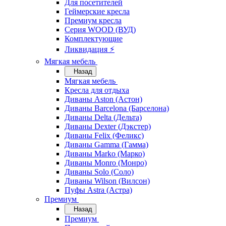
Для посетителей
Геймерские кресла
Премиум кресла
Серия WOOD (ВУД)
Комплектующие
Ликвидация ⚡
Мягкая мебель
Назад
Мягкая мебель
Кресла для отдыха
Диваны Aston (Астон)
Диваны Barcelona (Барселона)
Диваны Delta (Дельта)
Диваны Dexter (Дэкстер)
Диваны Felix (Феликс)
Диваны Gamma (Гамма)
Диваны Marko (Марко)
Диваны Monro (Монро)
Диваны Solo (Соло)
Диваны Wilson (Вилсон)
Пуфы Astra (Астра)
Премиум
Назад
Премиум