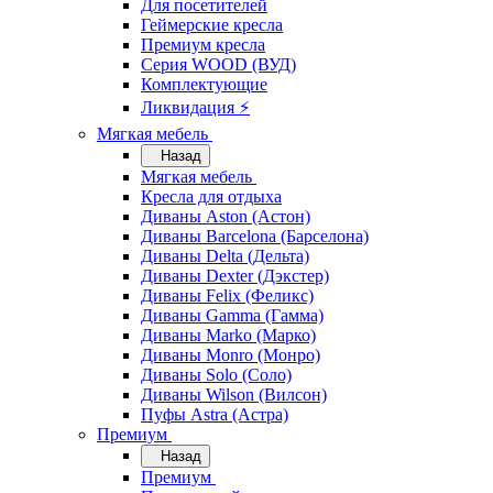
Для посетителей
Геймерские кресла
Премиум кресла
Серия WOOD (ВУД)
Комплектующие
Ликвидация ⚡
Мягкая мебель
Назад
Мягкая мебель
Кресла для отдыха
Диваны Aston (Астон)
Диваны Barcelona (Барселона)
Диваны Delta (Дельта)
Диваны Dexter (Дэкстер)
Диваны Felix (Феликс)
Диваны Gamma (Гамма)
Диваны Marko (Марко)
Диваны Monro (Монро)
Диваны Solo (Соло)
Диваны Wilson (Вилсон)
Пуфы Astra (Астра)
Премиум
Назад
Премиум