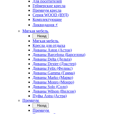
Для посетителей
Геймерские кресла
Премиум кресла
Серия WOOD (ВУД)
Комплектующие
Ликвидация ⚡
Мягкая мебель
Назад
Мягкая мебель
Кресла для отдыха
Диваны Aston (Астон)
Диваны Barcelona (Барселона)
Диваны Delta (Дельта)
Диваны Dexter (Дэкстер)
Диваны Felix (Феликс)
Диваны Gamma (Гамма)
Диваны Marko (Марко)
Диваны Monro (Монро)
Диваны Solo (Соло)
Диваны Wilson (Вилсон)
Пуфы Astra (Астра)
Премиум
Назад
Премиум