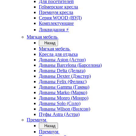
Для посетителей
Геймерские кресла
Премиум кресла
Серия WOOD (ВУД)
Комплектующие
Ликвидация ⚡
Мягкая мебель
Назад
Мягкая мебель
Кресла для отдыха
Диваны Aston (Астон)
Диваны Barcelona (Барселона)
Диваны Delta (Дельта)
Диваны Dexter (Дэкстер)
Диваны Felix (Феликс)
Диваны Gamma (Гамма)
Диваны Marko (Марко)
Диваны Monro (Монро)
Диваны Solo (Соло)
Диваны Wilson (Вилсон)
Пуфы Astra (Астра)
Премиум
Назад
Премиум