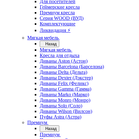
Для посетителей
Геймерские кресла
Премиум кресла
Серия WOOD (ВУД)
Комплектующие
Ликвидация ⚡
Мягкая мебель
Назад
Мягкая мебель
Кресла для отдыха
Диваны Aston (Астон)
Диваны Barcelona (Барселона)
Диваны Delta (Дельта)
Диваны Dexter (Дэкстер)
Диваны Felix (Феликс)
Диваны Gamma (Гамма)
Диваны Marko (Марко)
Диваны Monro (Монро)
Диваны Solo (Соло)
Диваны Wilson (Вилсон)
Пуфы Astra (Астра)
Премиум
Назад
Премиум