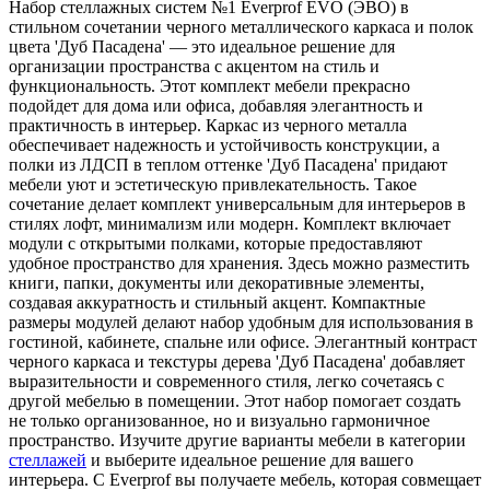
Набор стеллажных систем №1 Everprof EVO (ЭВО) в
стильном сочетании черного металлического каркаса и полок
цвета 'Дуб Пасадена' — это идеальное решение для
организации пространства с акцентом на стиль и
функциональность. Этот комплект мебели прекрасно
подойдет для дома или офиса, добавляя элегантность и
практичность в интерьер. Каркас из черного металла
обеспечивает надежность и устойчивость конструкции, а
полки из ЛДСП в теплом оттенке 'Дуб Пасадена' придают
мебели уют и эстетическую привлекательность. Такое
сочетание делает комплект универсальным для интерьеров в
стилях лофт, минимализм или модерн. Комплект включает
модули с открытыми полками, которые предоставляют
удобное пространство для хранения. Здесь можно разместить
книги, папки, документы или декоративные элементы,
создавая аккуратность и стильный акцент. Компактные
размеры модулей делают набор удобным для использования в
гостиной, кабинете, спальне или офисе. Элегантный контраст
черного каркаса и текстуры дерева 'Дуб Пасадена' добавляет
выразительности и современного стиля, легко сочетаясь с
другой мебелью в помещении. Этот набор помогает создать
не только организованное, но и визуально гармоничное
пространство. Изучите другие варианты мебели в категории
стеллажей
и выберите идеальное решение для вашего
интерьера. С Everprof вы получаете мебель, которая совмещает