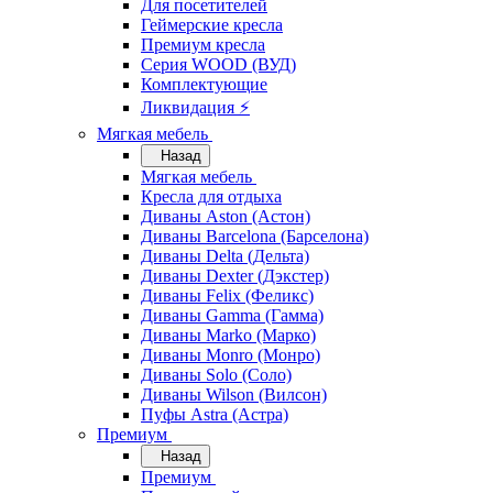
Для посетителей
Геймерские кресла
Премиум кресла
Серия WOOD (ВУД)
Комплектующие
Ликвидация ⚡
Мягкая мебель
Назад
Мягкая мебель
Кресла для отдыха
Диваны Aston (Астон)
Диваны Barcelona (Барселона)
Диваны Delta (Дельта)
Диваны Dexter (Дэкстер)
Диваны Felix (Феликс)
Диваны Gamma (Гамма)
Диваны Marko (Марко)
Диваны Monro (Монро)
Диваны Solo (Соло)
Диваны Wilson (Вилсон)
Пуфы Astra (Астра)
Премиум
Назад
Премиум