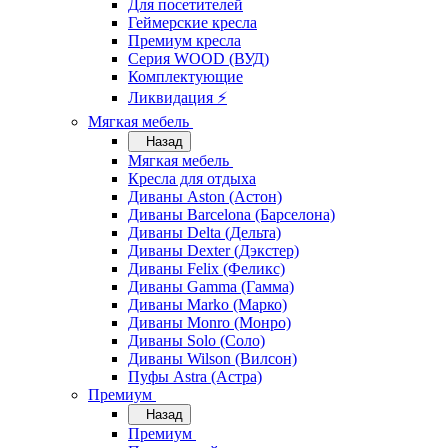
Для посетителей
Геймерские кресла
Премиум кресла
Серия WOOD (ВУД)
Комплектующие
Ликвидация ⚡
Мягкая мебель
Назад
Мягкая мебель
Кресла для отдыха
Диваны Aston (Астон)
Диваны Barcelona (Барселона)
Диваны Delta (Дельта)
Диваны Dexter (Дэкстер)
Диваны Felix (Феликс)
Диваны Gamma (Гамма)
Диваны Marko (Марко)
Диваны Monro (Монро)
Диваны Solo (Соло)
Диваны Wilson (Вилсон)
Пуфы Astra (Астра)
Премиум
Назад
Премиум