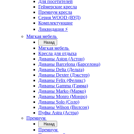
Для посетителей
Геймерские кресла
Премиум кресла
Серия WOOD (ВУД)
Комплектующие
Ликвидация ⚡
Мягкая мебель
Назад
Мягкая мебель
Кресла для отдыха
Диваны Aston (Астон)
Диваны Barcelona (Барселона)
Диваны Delta (Дельта)
Диваны Dexter (Дэкстер)
Диваны Felix (Феликс)
Диваны Gamma (Гамма)
Диваны Marko (Марко)
Диваны Monro (Монро)
Диваны Solo (Соло)
Диваны Wilson (Вилсон)
Пуфы Astra (Астра)
Премиум
Назад
Премиум