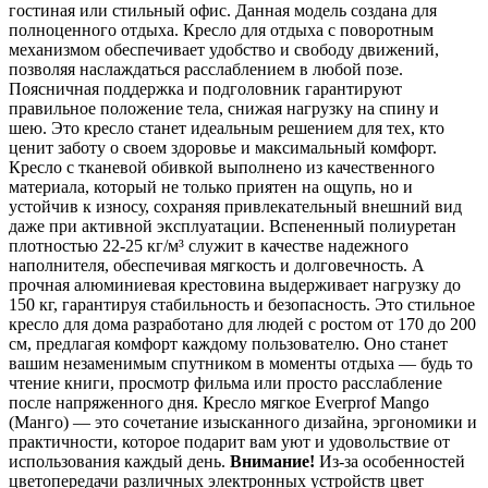
гостиная или стильный офис. Данная модель создана для
полноценного отдыха. Кресло для отдыха с поворотным
механизмом обеспечивает удобство и свободу движений,
позволяя наслаждаться расслаблением в любой позе.
Поясничная поддержка и подголовник гарантируют
правильное положение тела, снижая нагрузку на спину и
шею. Это кресло станет идеальным решением для тех, кто
ценит заботу о своем здоровье и максимальный комфорт.
Кресло с тканевой обивкой выполнено из качественного
материала, который не только приятен на ощупь, но и
устойчив к износу, сохраняя привлекательный внешний вид
даже при активной эксплуатации. Вспененный полиуретан
плотностью 22-25 кг/м³ служит в качестве надежного
наполнителя, обеспечивая мягкость и долговечность. А
прочная алюминиевая крестовина выдерживает нагрузку до
150 кг, гарантируя стабильность и безопасность. Это стильное
кресло для дома разработано для людей с ростом от 170 до 200
см, предлагая комфорт каждому пользователю. Оно станет
вашим незаменимым спутником в моменты отдыха — будь то
чтение книги, просмотр фильма или просто расслабление
после напряженного дня. Кресло мягкое Everprof Mango
(Манго) — это сочетание изысканного дизайна, эргономики и
практичности, которое подарит вам уют и удовольствие от
использования каждый день.
Внимание!
Из-за особенностей
цветопередачи различных электронных устройств цвет