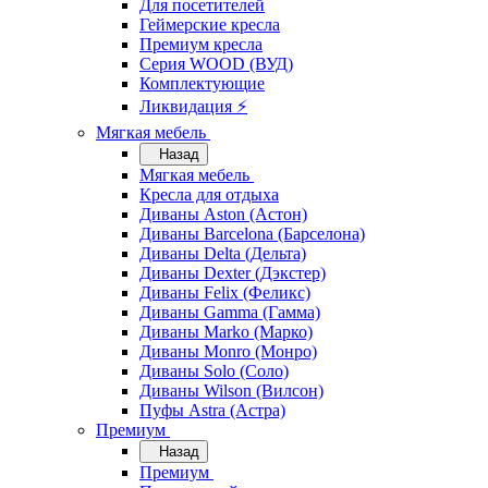
Для посетителей
Геймерские кресла
Премиум кресла
Серия WOOD (ВУД)
Комплектующие
Ликвидация ⚡
Мягкая мебель
Назад
Мягкая мебель
Кресла для отдыха
Диваны Aston (Астон)
Диваны Barcelona (Барселона)
Диваны Delta (Дельта)
Диваны Dexter (Дэкстер)
Диваны Felix (Феликс)
Диваны Gamma (Гамма)
Диваны Marko (Марко)
Диваны Monro (Монро)
Диваны Solo (Соло)
Диваны Wilson (Вилсон)
Пуфы Astra (Астра)
Премиум
Назад
Премиум