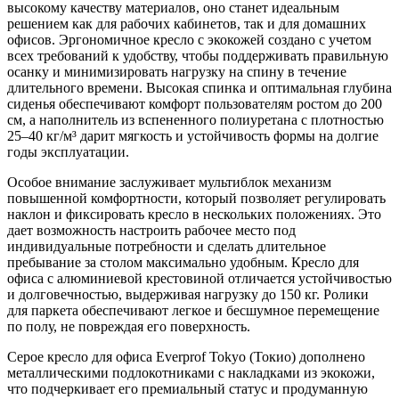
высокому качеству материалов, оно станет идеальным
решением как для рабочих кабинетов, так и для домашних
офисов. Эргономичное кресло с экокожей создано с учетом
всех требований к удобству, чтобы поддерживать правильную
осанку и минимизировать нагрузку на спину в течение
длительного времени. Высокая спинка и оптимальная глубина
сиденья обеспечивают комфорт пользователям ростом до 200
см, а наполнитель из вспененного полиуретана с плотностью
25–40 кг/м³ дарит мягкость и устойчивость формы на долгие
годы эксплуатации.
Особое внимание заслуживает мультиблок механизм
повышенной комфортности, который позволяет регулировать
наклон и фиксировать кресло в нескольких положениях. Это
дает возможность настроить рабочее место под
индивидуальные потребности и сделать длительное
пребывание за столом максимально удобным. Кресло для
офиса с алюминиевой крестовиной отличается устойчивостью
и долговечностью, выдерживая нагрузку до 150 кг. Ролики
для паркета обеспечивают легкое и бесшумное перемещение
по полу, не повреждая его поверхность.
Серое кресло для офиса Everprof Tokyo (Токио) дополнено
металлическими подлокотниками с накладками из экокожи,
что подчеркивает его премиальный статус и продуманную