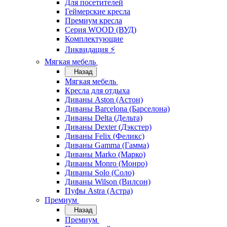
Для посетителей
Геймерские кресла
Премиум кресла
Серия WOOD (ВУД)
Комплектующие
Ликвидация ⚡
Мягкая мебель
Назад
Мягкая мебель
Кресла для отдыха
Диваны Aston (Астон)
Диваны Barcelona (Барселона)
Диваны Delta (Дельта)
Диваны Dexter (Дэкстер)
Диваны Felix (Феликс)
Диваны Gamma (Гамма)
Диваны Marko (Марко)
Диваны Monro (Монро)
Диваны Solo (Соло)
Диваны Wilson (Вилсон)
Пуфы Astra (Астра)
Премиум
Назад
Премиум