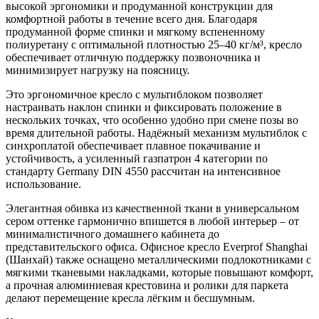
высокой эргономики и продуманной конструкции для
комфортной работы в течение всего дня. Благодаря
продуманной форме спинки и мягкому вспененному
полиуретану с оптимальной плотностью 25–40 кг/м³, кресло
обеспечивает отличную поддержку позвоночника и
минимизирует нагрузку на поясницу.
Это эргономичное кресло с мультиблоком позволяет
настраивать наклон спинки и фиксировать положение в
нескольких точках, что особенно удобно при смене позы во
время длительной работы. Надёжный механизм мультиблок с
синхроплатой обеспечивает плавное покачивание и
устойчивость, а усиленный газпатрон 4 категории по
стандарту Germany DIN 4550 рассчитан на интенсивное
использование.
Элегантная обивка из качественной ткани в универсальном
сером оттенке гармонично впишется в любой интерьер – от
минималистичного домашнего кабинета до
представительского офиса. Офисное кресло Everprof Shanghai
(Шанхай) также оснащено металлическими подлокотниками с
мягкими тканевыми накладками, которые повышают комфорт,
а прочная алюминиевая крестовина и ролики для паркета
делают перемещение кресла лёгким и бесшумным.