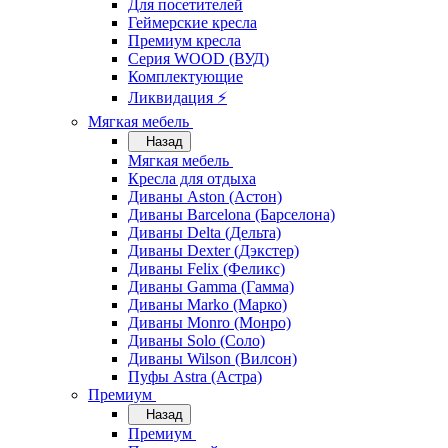
Для посетителей
Геймерские кресла
Премиум кресла
Серия WOOD (ВУД)
Комплектующие
Ликвидация ⚡
Мягкая мебель
Назад
Мягкая мебель
Кресла для отдыха
Диваны Aston (Астон)
Диваны Barcelona (Барселона)
Диваны Delta (Дельта)
Диваны Dexter (Дэкстер)
Диваны Felix (Феликс)
Диваны Gamma (Гамма)
Диваны Marko (Марко)
Диваны Monro (Монро)
Диваны Solo (Соло)
Диваны Wilson (Вилсон)
Пуфы Astra (Астра)
Премиум
Назад
Премиум