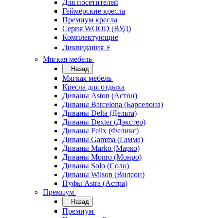
Для посетителей
Геймерские кресла
Премиум кресла
Серия WOOD (ВУД)
Комплектующие
Ликвидация ⚡
Мягкая мебель
Назад
Мягкая мебель
Кресла для отдыха
Диваны Aston (Астон)
Диваны Barcelona (Барселона)
Диваны Delta (Дельта)
Диваны Dexter (Дэкстер)
Диваны Felix (Феликс)
Диваны Gamma (Гамма)
Диваны Marko (Марко)
Диваны Monro (Монро)
Диваны Solo (Соло)
Диваны Wilson (Вилсон)
Пуфы Astra (Астра)
Премиум
Назад
Премиум