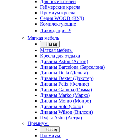
Для посетителей
Геймерские кресла
Премиум кресла
Серия WOOD (ВУД)
Комплектующие
Ликвидация ⚡
Мягкая мебель
Назад
Мягкая мебель
Кресла для отдыха
Диваны Aston (Астон)
Диваны Barcelona (Барселона)
Диваны Delta (Дельта)
Диваны Dexter (Дэкстер)
Диваны Felix (Феликс)
Диваны Gamma (Гамма)
Диваны Marko (Марко)
Диваны Monro (Монро)
Диваны Solo (Соло)
Диваны Wilson (Вилсон)
Пуфы Astra (Астра)
Премиум
Назад
Премиум