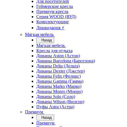
Для посетителей
Геймерские кресла
Премиум кресла
Серия WOOD (ВУД)
Комплектующие
Ликвидация ⚡
Мягкая мебель
Назад
Мягкая мебель
Кресла для отдыха
Диваны Aston (Астон)
Диваны Barcelona (Барселона)
Диваны Delta (Дельта)
Диваны Dexter (Дэкстер)
Диваны Felix (Феликс)
Диваны Gamma (Гамма)
Диваны Marko (Марко)
Диваны Monro (Монро)
Диваны Solo (Соло)
Диваны Wilson (Вилсон)
Пуфы Astra (Астра)
Премиум
Назад
Премиум